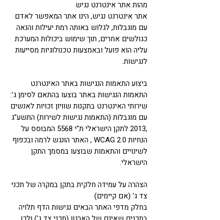
מהות אתר אינטרנט נגיש
אתר אינטרנט נגיש, הינו אתר המאפשר לאדם
עם מוגבלות, לגלוש באותה רמת יעילות והנאה
כגולשים אחרים, תוך שימוש ביכולות המערכת
עליה הוא פועל ובאמצעות טכנולוגיות מסייעות
לנגישות.
ביצוע התאמות הנגישות באתר האינטרנט
התאמות הנגישות באתר בוצעו בהתאם לסימן ג':
שירותי האינטרנט בתקנות שוויון זכויות לאנשים
עם מוגבלות (התאמות נגישות לשירות) התשע"ג
,2013 לתקן הישראלי ת"י 5568 המבוסס על
הנחיות 2.0 WCAG , האתר הונגש לרמה ובכפוף
לשינויים והתאמות שבוצעו במסמך התקן
הישראלי.
הצהרה על עמידה חלקית בתקן במקרה של תכני
צד ג' (אם קיימים)
בחלק מדפי האתר הבאים נגישות הדף תלויה
בתכנים שאינם של הארגון (תכני צד ג') ולכן