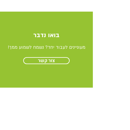
בואו נדבר
מעוניינים לעבוד יחד? נשמח לשמוע ממך!
צור קשר
קהילה והדרכה
הרצאות סדנאות וקורסים
הרצאות וסדנאות כלכלה מעגלית
מאמרים מקצועיים
מילון מונחים סביבתיים
פורומים סביבתיים