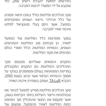
הנדרשים למפעל לקבלת רישיון עסק, כפי
שנקבע על ידי המשרד להגנת הסביבה.
סקר תהליכים ופליטות כולל בתוכו תיאור מפורט
של כלל תהליכי הייצור השונים המתקיימים
במפעל, אשר הינם בעלי פוטנציאל לפלוט
מזהמי אוויר לסביבה.
בסקר מפורטות כלל הפליטות של המפעל
לאוויר, הן מבחינת סוג הפליטות והמזהמים
השונים, הכמויות הנפלטות, וכלל חומרי הגלם
המהווים את מקור הפליטות.
התקנים והתנאים שעליהם מתבסס סקר
התהליכים והפליטות הם התקנים המקובלים
במדינות המפותחות בעולם ומסתמכים בעיקר על
מסמך ההנחיות הגרמני אשר נכתב בשנת 2002,
הנקרא
TA-Luft
, ועוסק בשמירת איכות האוויר.
סקר תהליכים ופליטות מסייע למפעל לבחור את
טכנולוגיות הייצור היעילות ביותר הקיימות בשוק,
אשר ימקסמו את התוצר מהתהליך תוך הפחתת
כמות הפליטות לאוויר מהמפעל, וצמצום של