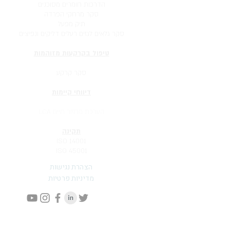
הדרכות חומרים מסוכנים
סקר מרחקי הפרדה
תיק מפעל
סקר גלאים לגזים רעלים דליקים ונפיצים
טיפול בקרקעות מזוהמות
סקר היסטורי
סקר קרקע
דיווחי קיימות
אחריות תאגידית
הערכת מחזור חיים LCA
תקינה
ISO 14001
ISO 45001
הצהרת נגישות
מדיניות פרטיות